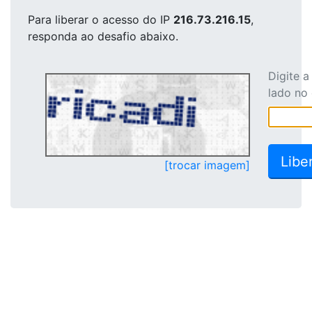
Para liberar o acesso
do IP
216.73.216.15
,
responda ao desafio abaixo.
Digite 
lado no
[trocar imagem]