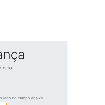
ança
nosco.
ao lado no campo abaixo