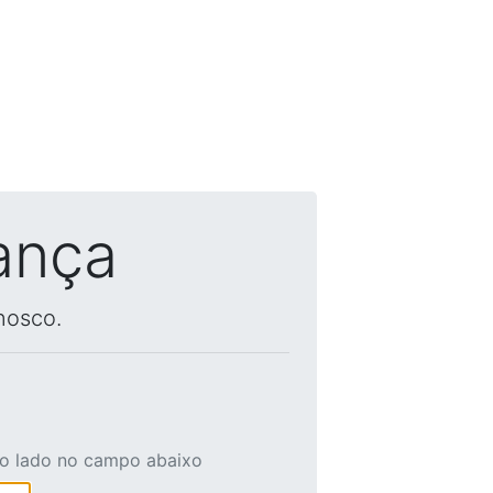
ança
nosco.
ao lado no campo abaixo