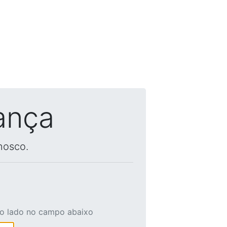
ança
nosco.
ao lado no campo abaixo